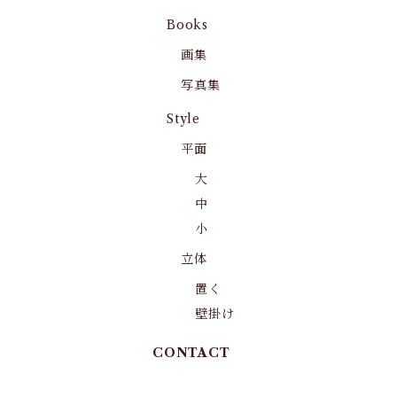
Books
画集
写真集
Style
平面
大
中
小
立体
置く
壁掛け
CONTACT