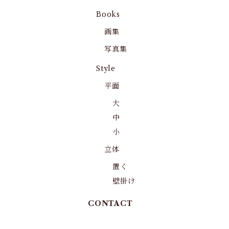
Books
画集
写真集
Style
平面
大
中
小
立体
置く
壁掛け
CONTACT